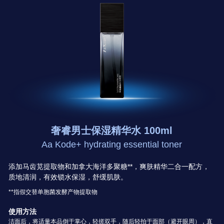
奢睿男士保湿精华水 100ml
Aa Kode+ hydrating essential toner
添加马齿苋提取物和加拿大海洋多聚糖**，爽肤精华二合一配方，
质地清润，有效锁水保湿，舒缓肌肤。
**指假交替单胞菌发酵产物提取物
使用方法
洁面后，将适量本品倒于掌心，轻搓双手，随后轻拍于面部（避开眼周），直