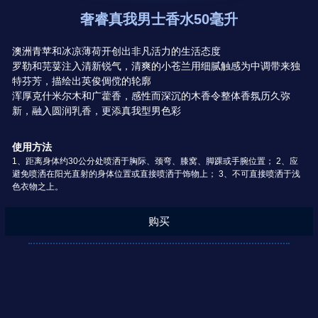
奢睿真我男士香水50毫升
澳洲青苹和冰凉薄荷开创出非凡活力的生活态度
罗勒和芫荽注入清新锐气，清爽的小苍兰用细腻触感为中调带来独
特芬芳，描绘出英俊倜傥的轮廓
浑厚克什米尔木和广藿香，感性而深沉的木香令整体香氛历久弥
新，融入圆润乳香，更添真我型男色彩
使用方法
1、距离身体约30公分处喷洒于胸际、颈弯、膝窝、脚踝或手腕位置； 2、应
避免喷洒在阳光直射的身体位置或直接喷洒于饰物上； 3、不可直接喷洒于浅
色衣物之上。
购买