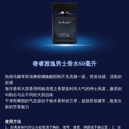
奢睿雅逸男士香水50毫升
热情马鞭草和清爽柑橘唤醒阳刚不失高雅一面，营造动感、清新的
前调
海洋香和大茴香用明焕清透之香塑造时尚大气的绅士风度，蕨类则
勾勒出与众不同的大胆品味
干净而爽朗的气息源自干燥木香和岩兰草，超脱世俗庸常，散发出
新的芳香魅力
使用方法
1、距离身体约30公分处喷洒于胸际、颈弯、膝窝、脚踝或手腕位置； 2、应