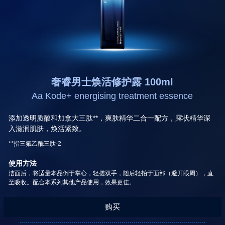
奢睿男士焕活修护露 100ml
Aa Kode+ energising treatment essence
添加透明质酸和加拿大三肽**，爽肤精华二合一配方，露状精华深
入滋润肌肤，焕活紧致。
**指三氟乙酰三肽-2
使用方法
洁面后，将适量本品倒于掌心，轻搓双手，随后轻拍于面部（避开眼周），直
至吸收。配合本系列其他产品使用，效果更佳。
购买