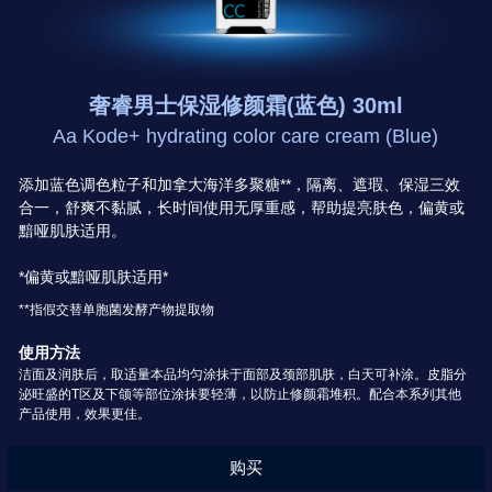
奢睿男士保湿修颜霜(蓝色) 30ml
Aa Kode+ hydrating color care cream (Blue)
添加蓝色调色粒子和加拿大海洋多聚糖**，隔离、遮瑕、保湿三效
合一，舒爽不黏腻，长时间使用无厚重感，帮助提亮肤色，偏黄或
黯哑肌肤适用。
*偏黄或黯哑肌肤适用*
**指假交替单胞菌发酵产物提取物
使用方法
洁面及润肤后，取适量本品均匀涂抹于面部及颈部肌肤，白天可补涂。皮脂分
泌旺盛的T区及下颌等部位涂抹要轻薄，以防止修颜霜堆积。配合本系列其他
产品使用，效果更佳。
购买